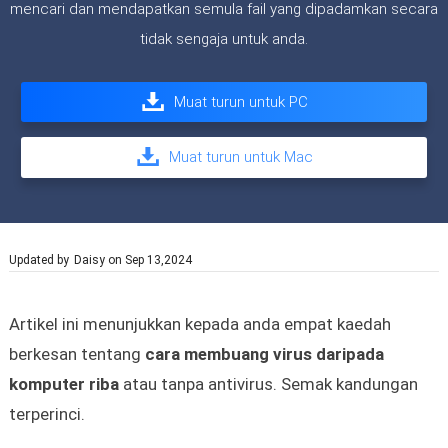
mencari dan mendapatkan semula fail yang dipadamkan secara
tidak sengaja untuk anda.
Muat turun untuk PC
Muat turun untuk Mac
Updated by
Daisy
on Sep 13,2024
Artikel ini menunjukkan kepada anda empat kaedah
berkesan tentang
cara membuang virus daripada
komputer riba
atau tanpa antivirus. Semak kandungan
terperinci.