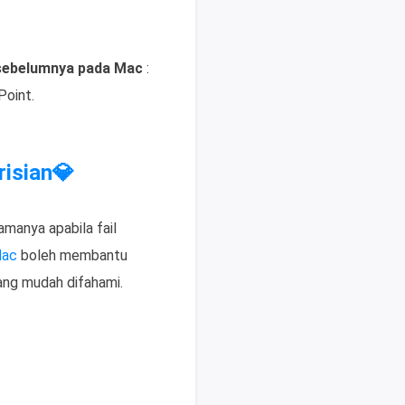
sebelumnya pada Mac
:
Point.
isian💎
manya apabila fail
Mac
boleh membantu
ang mudah difahami.