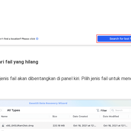
i fail yang hilang
is fail akan dibentangkan di panel kiri. Pilih jenis fail untuk men