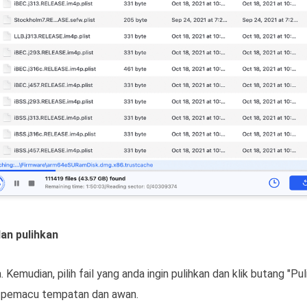
an pulihkan
. Kemudian, pilih fail yang anda ingin pulihkan dan klik butang "Pul
 pemacu tempatan dan awan.