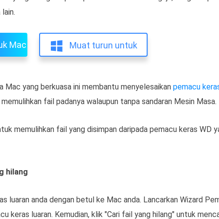
lain.
tuk Mac
Muat turun untuk
ta Mac yang berkuasa ini membantu menyelesaikan
pemacu keras
 memulihkan fail padanya walaupun tanpa sandaran Mesin Masa.
ntuk memulihkan fail yang disimpan daripada pemacu keras WD y
g hilang
 luaran anda dengan betul ke Mac anda. Lancarkan Wizard Pe
u keras luaran. Kemudian, klik "Cari fail yang hilang" untuk menc