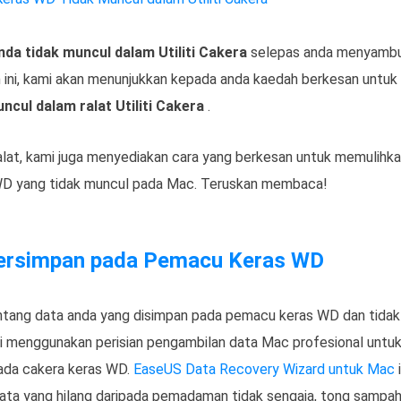
da tidak muncul dalam Utiliti Cakera
selepas anda menyambu
an ini, kami akan menunjukkan kepada anda kaedah berkesan unt
cul dalam ralat Utiliti Cakera
.
at, kami juga menyediakan cara yang berkesan untuk memulihka
WD yang tidak muncul pada Mac. Teruskan membaca!
Tersimpan pada Pemacu Keras WD
ntang data anda yang disimpan pada pemacu keras WD dan tida
ti menggunakan perisian pengambilan data Mac profesional unt
pada cakera keras WD.
EaseUS Data Recovery Wizard untuk Mac
i
ata yang hilang daripada pemadaman tidak sengaja, tong sampa