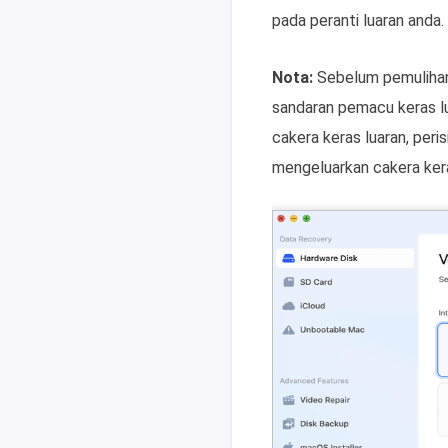
pada peranti luaran anda.
Nota:
Sebelum pemulihan d
sandaran pemacu keras l
cakera keras luaran, per
mengeluarkan cakera ker