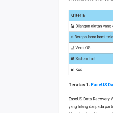
Kriteria
🔢 Bilangan alatan yang d
⏳ Berapa lama kami tela
💻 Versi OS
📙 Sistem fail
📊 Kos
Teratas 1.
EaseUS Da
EaseUS Data Recovery W
yang hilang daripada par