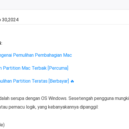
 30,2024
:
ngenai Pemulihan Pembahagian Mac
n Partition Mac Terbaik [Percuma]
lihan Partition Teratas [Berbayar]
🔥
alah serupa dengan OS Windows. Sesetengah pengguna mungk
n atau pemacu logik, yang kebanyakannya dipanggil:
le)