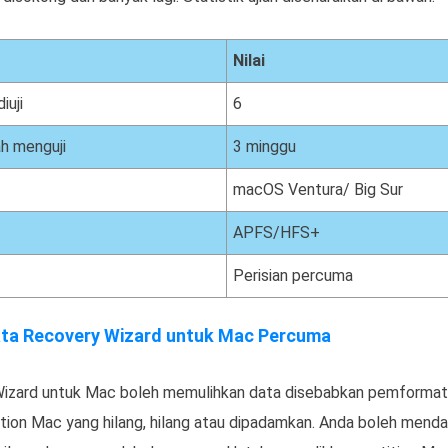
Nilai
iuji
6
h menguji
3 minggu
macOS Ventura/ Big Sur
APFS/HFS+
Perisian percuma
ta Recovery Wizard untuk Mac Percuma
izard untuk Mac boleh memulihkan data disebabkan pemformata
tition Mac yang hilang, hilang atau dipadamkan. Anda boleh mend