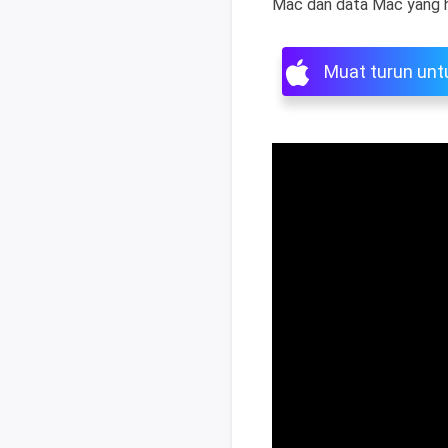
Mac dan data Mac yang h
Muat turun un