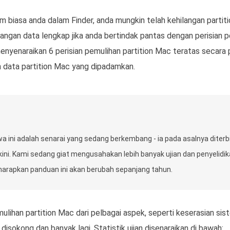
m biasa anda dalam Finder, anda mungkin telah kehilangan partiti
ngan data lengkap jika anda bertindak pantas dengan perisian p
enyenaraikan 6 perisian pemulihan partition Mac teratas secara pe
 data partition Mac yang dipadamkan.
wa ini adalah senarai yang sedang berkembang - ia pada asalnya diterb
ini. Kami sedang giat mengusahakan lebih banyak ujian dan penyelidik
i harapkan panduan ini akan berubah sepanjang tahun.
ulihan partition Mac dari pelbagai aspek, seperti keserasian si
 disokong dan banyak lagi. Statistik ujian disenaraikan di bawah: