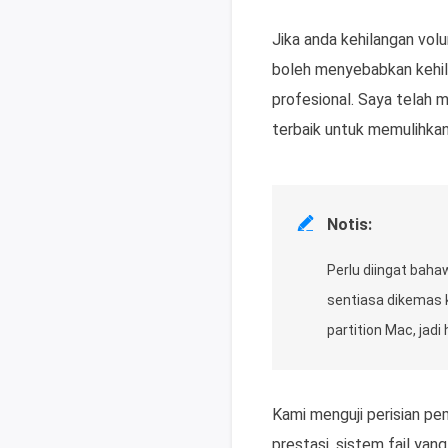
Jika anda kehilangan volu
boleh menyebabkan kehila
profesional. Saya telah m
terbaik untuk memulihkan

Notis:
Perlu diingat baha
sentiasa dikemas k
partition Mac, jad
Kami menguji perisian pem
prestasi, sistem fail yang