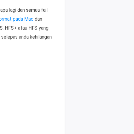
pa lagi dan semua fail
format pada Mac
dan
FS, HFS+ atau HFS yang
 selepas anda kehilangan