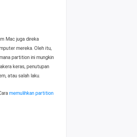
um Mac juga direka
puter mereka. Oleh itu,
na partition ini mungkin
cakera keras, penutupan
em, atau salah laku.
 Cara
memulihkan partition