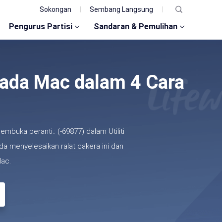
Sokongan
Sembang Langsung
Pengurus Partisi
Sandaran & Pemulihan
ada Mac dalam 4 Cara
buka peranti.: (-69877) dalam Utiliti
 menyelesaikan ralat cakera ini dan
Mac.