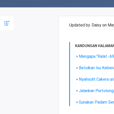
Updated by
Daisy
on May
KANDUNGAN HALAMAN
Mengapa "Ralat -69
Betulkan Isu Keben
Nyahsulit Cakera u
Jalankan Pertolon
Gunakan Padam Sem