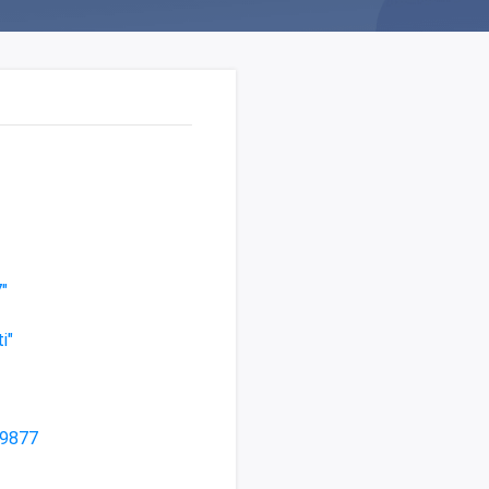
"
i"
69877