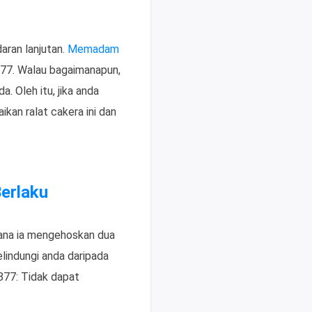
aran lanjutan.
Memadam
77. Walau bagaimanapun,
 Oleh itu, jika anda
kan ralat cakera ini dan
erlaku
ana ia mengehoskan dua
elindungi anda daripada
877: Tidak dapat