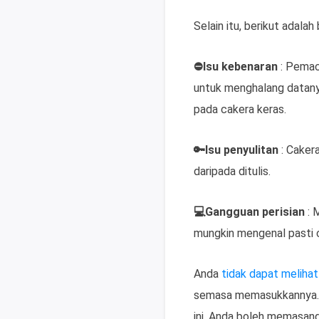
Selain itu, berikut adal
⛔Isu kebenaran
: Pemac
untuk menghalang datanya
pada cakera keras.
🔑Isu penyulitan
: Cakera
daripada ditulis.
💻Gangguan perisian
: 
mungkin mengenal pasti c
Anda
tidak dapat melihat
semasa memasukkannya. M
ini. Anda boleh memasan