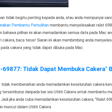
an tidak begitu penting kepada anda, atau anda mempunyai sand
nakan Pembantu Pemulihan
membantu menyelesaikan ralat 698
an bahawa pilihan ini akan memadamkan semua data pada Mac anda.
i cakera, baca terus! Siaran ini akan membimbing anda menyelesai
 pada cakera yang tidak dapat dibuka pada Mac.
 -69877: Tidak Dapat Membuka Cakera" B
on) tidak membenarkan anda memadamkan keseluruhan cakera ker
g tersembunyi daripada bar sisi Utiliti Cakera untuk membantu m
 Jadi jika anda cuba memadamkan keseluruhan cakera, "Ralat 69
 muncul dalam Utiliti Cakera.