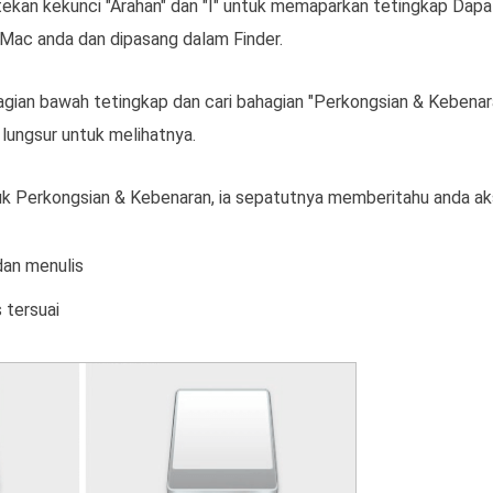
tekan kekunci "Arahan" dan "I" untuk memaparkan tetingkap Dap
Mac anda dan dipasang dalam Finder.
gian bawah tetingkap dan cari bahagian "Perkongsian & Kebenaran
h lungsur untuk melihatnya.
uk Perkongsian & Kebenaran, ia sepatutnya memberitahu anda ak
an menulis
 tersuai