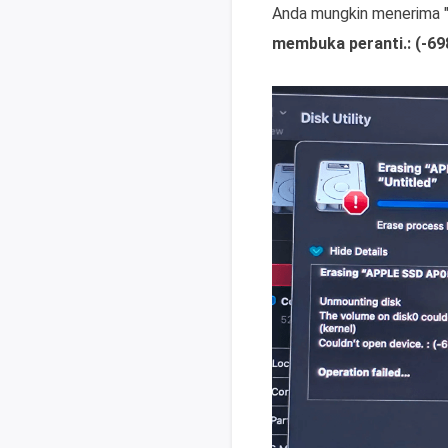
Anda mungkin menerima 
membuka peranti.: (-69