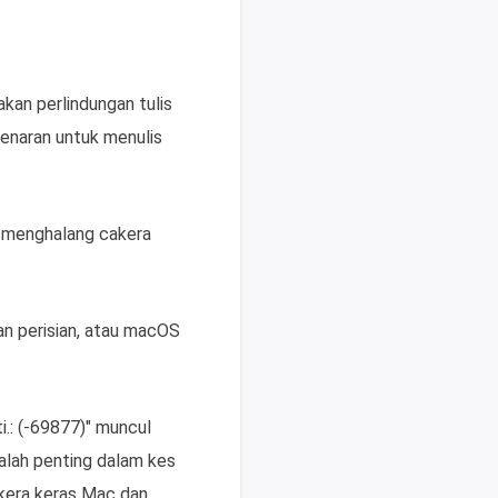
kan perlindungan tulis
enaran untuk menulis
t, menghalang cakera
n perisian, atau macOS
.: (-69877)" muncul
alah penting dalam kes
kera keras Mac dan