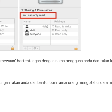
Keistimewaan" bertentangan dengan nama pengguna anda dan tukar
 dengan rakan anda dan bantu lebih ramai orang mengetahui cara 