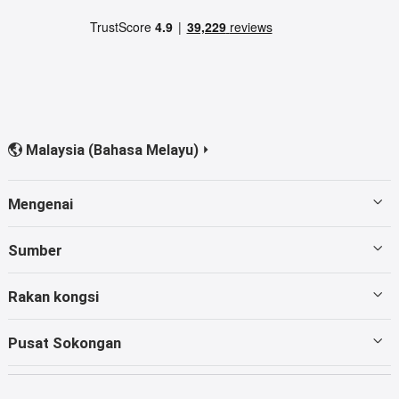
Malaysia (Bahasa Melayu)


Mengenai
Menemui EaseUS
Sumber
Ulasan & Anugerah
Pemulihan Pemacu Keras
Rakan kongsi
Dasar Privasi
Pemulihan Kad
Penjual Semula
Pusat Sokongan
Perjanjian Lesen
Pemulihan data
Log masuk Penjual Semula
Hubungi Pasukan Sokongan
Terma dan Syarat