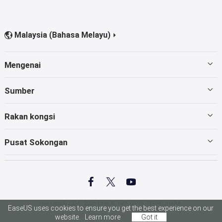
Malaysia (Bahasa Melayu)


Mengenai
Menemui EaseUS
Sumber
Ulasan & Anugerah
Pemulihan Pemacu Keras
Rakan kongsi
Dasar Privasi
Pemulihan Kad
Penjual Semula
Pusat Sokongan
Perjanjian Lesen
Pemulihan data
Log masuk Penjual Semula
Hubungi Pasukan Sokongan
Terma dan Syarat



Ahli gabungan
Hubungi EaseUS
Hak Cipta©
2004 - 2026
EaseUS. HAK CIPTA TERPELIHARA.
EaseUS uses cookies to ensure you get the best experience on our
website.
Learn more
Got it