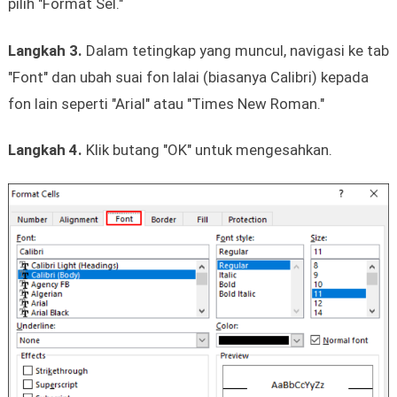
pilih "Format Sel."
Langkah 3.
Dalam tetingkap yang muncul, navigasi ke tab
"Font" dan ubah suai fon lalai (biasanya Calibri) kepada
fon lain seperti "Arial" atau "Times New Roman."
Langkah 4.
Klik butang "OK" untuk mengesahkan.