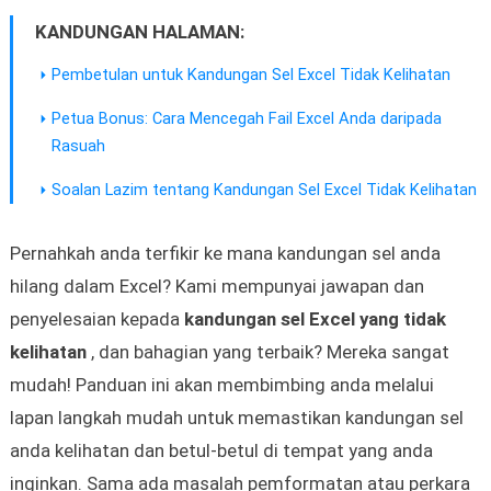
KANDUNGAN HALAMAN:
Pembetulan untuk Kandungan Sel Excel Tidak Kelihatan
Petua Bonus: Cara Mencegah Fail Excel Anda daripada
Rasuah
Soalan Lazim tentang Kandungan Sel Excel Tidak Kelihatan
Pernahkah anda terfikir ke mana kandungan sel anda
hilang dalam Excel? Kami mempunyai jawapan dan
penyelesaian kepada
kandungan sel Excel yang tidak
kelihatan
, dan bahagian yang terbaik? Mereka sangat
mudah! Panduan ini akan membimbing anda melalui
lapan langkah mudah untuk memastikan kandungan sel
anda kelihatan dan betul-betul di tempat yang anda
inginkan. Sama ada masalah pemformatan atau perkara