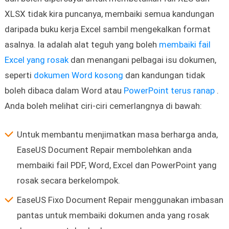
XLSX tidak kira puncanya, membaiki semua kandungan
daripada buku kerja Excel sambil mengekalkan format
asalnya. Ia adalah alat teguh yang boleh
membaiki fail
Excel yang rosak
dan menangani pelbagai isu dokumen,
seperti
dokumen Word kosong
dan kandungan tidak
boleh dibaca dalam Word atau
PowerPoint terus ranap
.
Anda boleh melihat ciri-ciri cemerlangnya di bawah:
Untuk membantu menjimatkan masa berharga anda,
EaseUS Document Repair membolehkan anda
membaiki fail PDF, Word, Excel dan PowerPoint yang
rosak secara berkelompok.
EaseUS Fixo Document Repair menggunakan imbasan
pantas untuk membaiki dokumen anda yang rosak