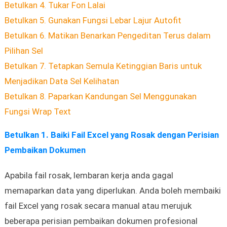
Betulkan 4. Tukar Fon Lalai
Betulkan 5. Gunakan Fungsi Lebar Lajur Autofit
Betulkan 6. Matikan Benarkan Pengeditan Terus dalam
Pilihan Sel
Betulkan 7. Tetapkan Semula Ketinggian Baris untuk
Menjadikan Data Sel Kelihatan
Betulkan 8. Paparkan Kandungan Sel Menggunakan
Fungsi Wrap Text
Betulkan 1. Baiki Fail Excel yang Rosak dengan Perisian
Pembaikan Dokumen
Apabila fail rosak, lembaran kerja anda gagal
memaparkan data yang diperlukan. Anda boleh membaiki
fail Excel yang rosak secara manual atau merujuk
beberapa perisian pembaikan dokumen profesional