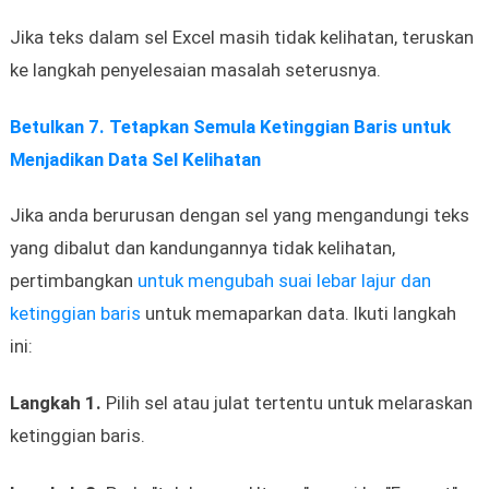
Jika teks dalam sel Excel masih tidak kelihatan, teruskan
ke langkah penyelesaian masalah seterusnya.
Betulkan 7. Tetapkan Semula Ketinggian Baris untuk
Menjadikan Data Sel Kelihatan
Jika anda berurusan dengan sel yang mengandungi teks
yang dibalut dan kandungannya tidak kelihatan,
pertimbangkan
untuk mengubah suai lebar lajur dan
ketinggian baris
untuk memaparkan data. Ikuti langkah
ini:
Langkah 1.
Pilih sel atau julat tertentu untuk melaraskan
ketinggian baris.