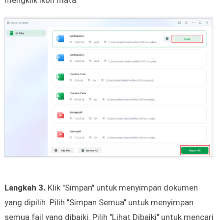
Langkah 3.
Klik "Simpan" untuk menyimpan dokumen
yang dipilih. Pilih "Simpan Semua" untuk menyimpan
semua fail yang dibaiki. Pilih "Lihat Dibaiki" untuk mencari