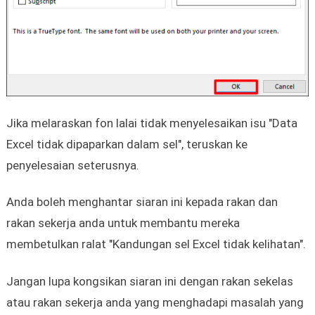
Jika melaraskan fon lalai tidak menyelesaikan isu "Data
Excel tidak dipaparkan dalam sel", teruskan ke
penyelesaian seterusnya.
Anda boleh menghantar siaran ini kepada rakan dan
rakan sekerja anda untuk membantu mereka
membetulkan ralat "Kandungan sel Excel tidak kelihatan".
Jangan lupa kongsikan siaran ini dengan rakan sekelas
atau rakan sekerja anda yang menghadapi masalah yang