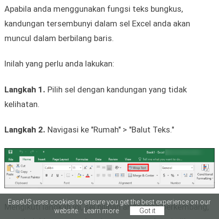
Apabila anda menggunakan fungsi teks bungkus,
kandungan tersembunyi dalam sel Excel anda akan
muncul dalam berbilang baris.
Inilah yang perlu anda lakukan:
Langkah 1.
Pilih sel dengan kandungan yang tidak
kelihatan.
Langkah 2.
Navigasi ke "Rumah" > "Balut Teks."
EaseUS uses cookies to ensure you get the best experience on our
Mengikuti langkah ini, sel pilihan anda akan berkembang,
website.
Learn more
Got it