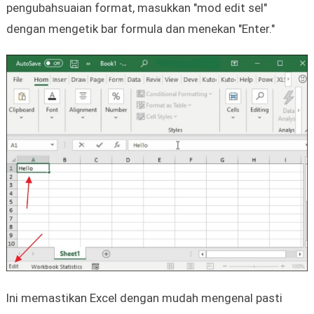
pengubahsuaian format, masukkan "mod edit sel"
dengan mengetik bar formula dan menekan "Enter."
Ini memastikan Excel dengan mudah mengenal pasti