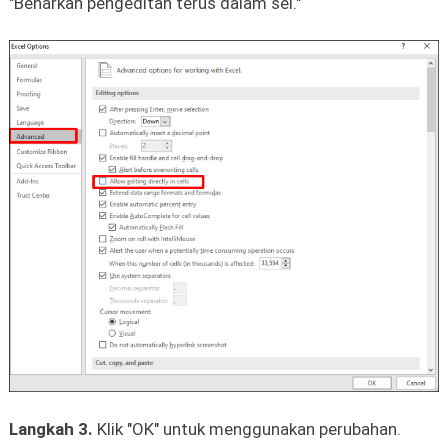
"Benarkan pengeditan terus dalam sel."
Langkah 3.
Klik "OK" untuk menggunakan perubahan.