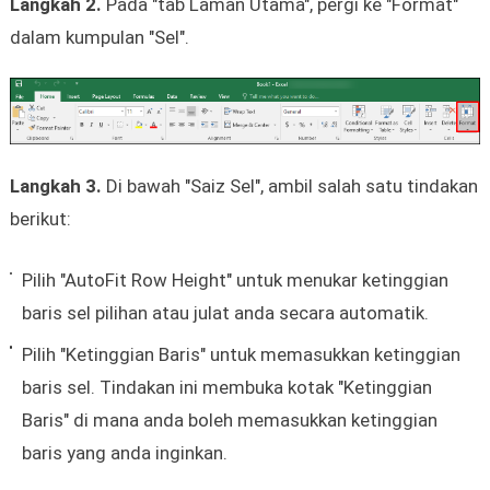
Langkah 2.
Pada "tab Laman Utama", pergi ke "Format"
dalam kumpulan "Sel".
Langkah 3.
Di bawah "Saiz Sel", ambil salah satu tindakan
berikut:
Pilih "AutoFit Row Height" untuk menukar ketinggian
baris sel pilihan atau julat anda secara automatik.
Pilih "Ketinggian Baris" untuk memasukkan ketinggian
baris sel. Tindakan ini membuka kotak "Ketinggian
Baris" di mana anda boleh memasukkan ketinggian
baris yang anda inginkan.