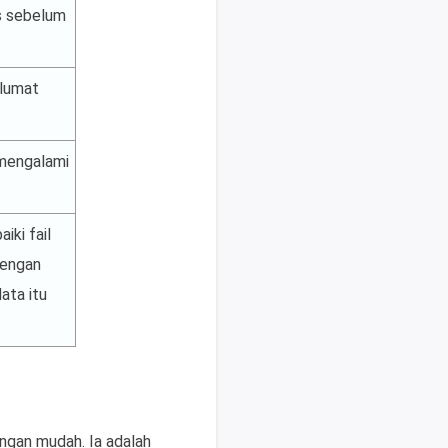
s sebelum
lumat
 mengalami
iki fail
dengan
ata itu
engan mudah. Ia adalah