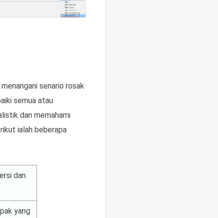
k menangani senario rosak
baiki semua atau
alistik dan memahami
ikut ialah beberapa
ersi dan
apak yang