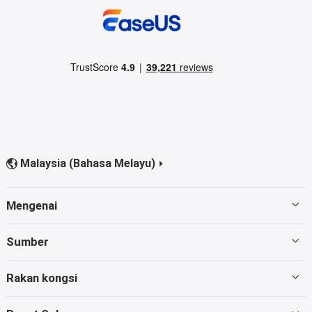
Malaysia (Bahasa Melayu)


Mengenai
Menemui EaseUS
Sumber
Ulasan & Anugerah
Pemulihan Pemacu Keras
Rakan kongsi
Dasar Privasi
Pemulihan Kad
Penjual Semula