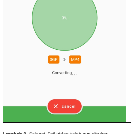
Langkah 9.
Selesai. Fail video telah pun ditukar.