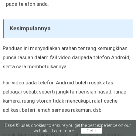
pada telefon anda.
Kesimpulannya
Panduan ini menyediakan arahan tentang kemungkinan
punca rasuah dalam fail video daripada telefon Android,
serta cara membetulkannya.
Fail video pada telefon Android boleh rosak atas
pelbagai sebab, seperti jangkitan perisian hasad, ranap
kamera, ruang storan tidak mencukupi, ralat cache
aplikasi, bateri lemah semasa rakaman, dsb.
Terdapat banyak cara untuk membaiki fail video yang
EaseUS uses cookies to ensure you get the best experience on our
website.
Learn more
Got it
rosak. Menggunakan Penukar Fail, tersedia di gedung