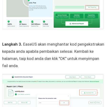
Langkah 3.
EaseUS akan menghantar kod pengekstrakan
kepada anda apabila pembaikan selesai. Kembali ke
halaman, taip kod anda dan klik "OK" untuk menyimpan
fail anda.