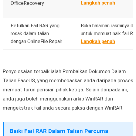
Langkah penuh
OfficeRecovery
Betulkan Fail RAR yang
Buka halaman rasminya dan k
rosak dalam talian
untuk memuat naik fail RAR
dengan OnlineFile.Repair
Langkah penuh
Penyelesaian terbaik ialah Pembaikan Dokumen Dalam
Talian EaseUS, yang membebaskan anda daripada proses
memuat turun perisian pihak ketiga. Selain daripada ini,
anda juga boleh menggunakan arkib WinRAR dan
mengekstrak fail anda secara paksa dengan WinRAR.
Baiki Fail RAR Dalam Talian Percuma