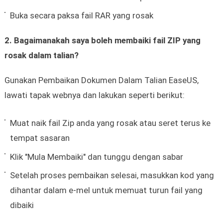
Buka secara paksa fail RAR yang rosak
2. Bagaimanakah saya boleh membaiki fail ZIP yang
rosak dalam talian?
Gunakan Pembaikan Dokumen Dalam Talian EaseUS,
lawati tapak webnya dan lakukan seperti berikut:
Muat naik fail Zip anda yang rosak atau seret terus ke
tempat sasaran
Klik "Mula Membaiki" dan tunggu dengan sabar
Setelah proses pembaikan selesai, masukkan kod yang
dihantar dalam e-mel untuk memuat turun fail yang
dibaiki