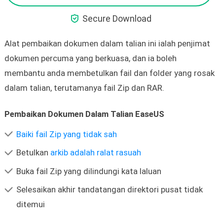

Secure Download
Alat pembaikan dokumen dalam talian ini ialah penjimat
dokumen percuma yang berkuasa, dan ia boleh
membantu anda membetulkan fail dan folder yang rosak
dalam talian, terutamanya fail Zip dan RAR.
Pembaikan Dokumen Dalam Talian EaseUS
Baiki fail Zip yang tidak sah
Betulkan
arkib adalah ralat rasuah
Buka fail Zip yang dilindungi kata laluan
Selesaikan akhir tandatangan direktori pusat tidak
ditemui