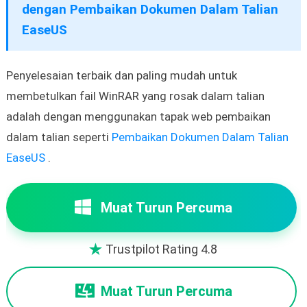
dengan Pembaikan Dokumen Dalam Talian
EaseUS
Penyelesaian terbaik dan paling mudah untuk
membetulkan fail WinRAR yang rosak dalam talian
adalah dengan menggunakan tapak web pembaikan
dalam talian seperti
Pembaikan Dokumen Dalam Talian
EaseUS
.
Muat Turun Percuma
Trustpilot Rating 4.8

Muat Turun Percuma