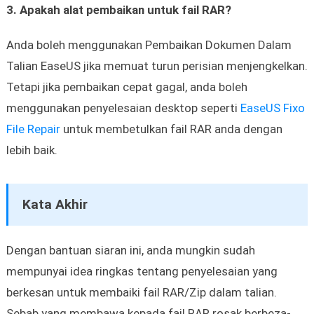
3. Apakah alat pembaikan untuk fail RAR?
Anda boleh menggunakan Pembaikan Dokumen Dalam
Talian EaseUS jika memuat turun perisian menjengkelkan.
Tetapi jika pembaikan cepat gagal, anda boleh
menggunakan penyelesaian desktop seperti
EaseUS Fixo
File Repair
untuk membetulkan fail RAR anda dengan
lebih baik.
Kata Akhir
Dengan bantuan siaran ini, anda mungkin sudah
mempunyai idea ringkas tentang penyelesaian yang
berkesan untuk membaiki fail RAR/Zip dalam talian.
Sebab yang membawa kepada fail RAR rosak berbeza-