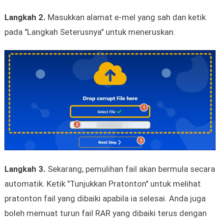
Langkah 2.
Masukkan alamat e-mel yang sah dan ketik
pada "Langkah Seterusnya" untuk meneruskan.
Langkah 3.
Sekarang, pemulihan fail akan bermula secara
automatik. Ketik "Tunjukkan Pratonton" untuk melihat
pratonton fail yang dibaiki apabila ia selesai. Anda juga
boleh memuat turun fail RAR yang dibaiki terus dengan