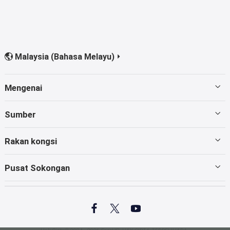
Malaysia (Bahasa Melayu)


Mengenai
Menemui EaseUS
Sumber
Ulasan & Anugerah
Pemulihan Pemacu Keras
Rakan kongsi
Dasar Privasi
Pemulihan Kad
Penjual Semula
Pusat Sokongan
Perjanjian Lesen
Pemulihan data
Log masuk Penjual Semula
Hubungi Pasukan Sokongan
Terma dan Syarat



Ahli gabungan
Hubungi EaseUS