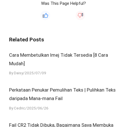
Was This Page Helpful?
Related Posts
Cara Membetulkan Imej Tidak Tersedia [8 Cara
Mudah]
By Daisy/2025/07/09
Perkataan Penukar Pemulihan Teks | Pulihkan Teks
daripada Mana-mana Fail
By Cedric/2025/06/26
Fail CR2 Tidak Dibuka, Bagaimana Saya Membuka