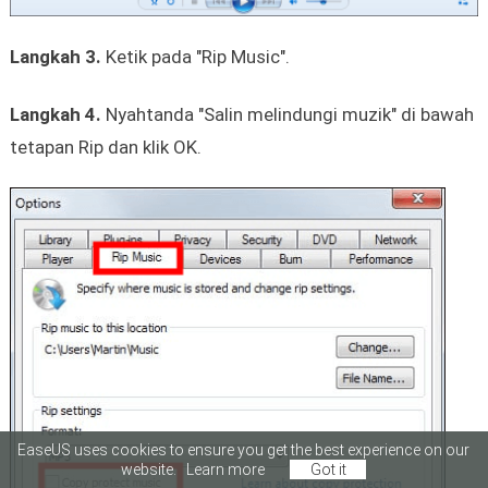
Langkah 3.
Ketik pada "Rip Music".
Langkah 4.
Nyahtanda "Salin melindungi muzik" di bawah
tetapan Rip dan klik OK.
EaseUS uses cookies to ensure you get the best experience on our
website.
Learn more
Got it