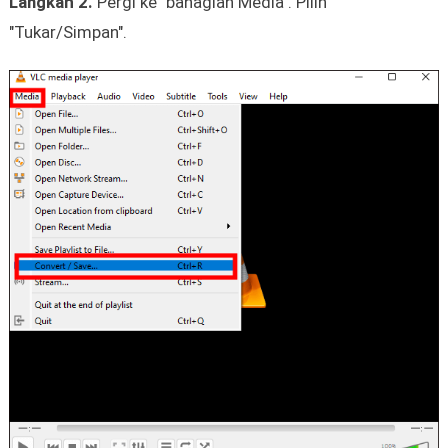
Langkah 2.
Pergi ke "bahagian Media". Pilih
"Tukar/Simpan".