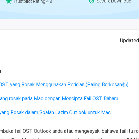


Secure Download
Trustpilot Rating 4.8
Updated
:
 OST yang Rosak Menggunakan Perisian (Paling Berkesan👍)
yang rosak pada Mac dengan Mencipta Fail OST Baharu
yang Rosak dalam Soalan Lazim Outlook untuk Mac
mbuka fail OST Outlook anda atau mengesyaki bahawa fail itu ro