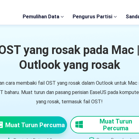
Pemulihan Data
Pengurus Partisi
Sanda
OST yang rosak pada Mac |
Outlook yang rosak
kan cara membaiki fail OST yang rosak dalam Outlook untuk Ma
ST baharu. Muat turun dan pasang perisian EaseUS pada kompute
yang rosak, termasuk fail OST!
Muat Turun
Muat Turun Percuma
Percuma